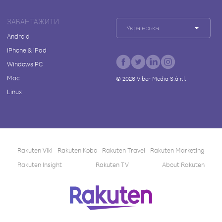
ЗАВАНТАЖИТИ
Українська
Android
iPhone & iPad
Windows PC
Mac
©
2026
Viber Media S.à r.l.
Linux
Rakuten Viki
Rakuten Kobo
Rakuten Travel
Rakuten Marketing
Rakuten Insight
Rakuten TV
About Rakuten