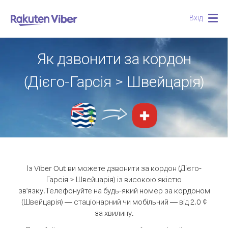
Вхід
Togg
navig
Як дзвонити за кордон
(Дієго-Гарсія > Швейцарія)
Із Viber Out ви можете дзвонити за кордон (Дієго-
Гарсія > Швейцарія) із високою якістю
зв'язку.
Телефонуйте на будь-який номер за кордоном
(Швейцарія) — стаціонарний чи мобільний — від 2.0 ¢
за хвилину.