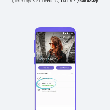
(Дієго-Гарсія > Швейцарія):
+
+
41
місцевий номер