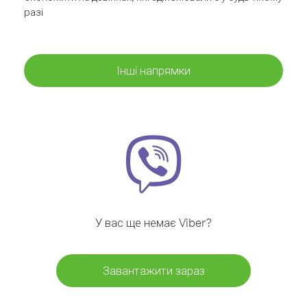
разі
Інші напрямки
У вас ще немає Viber?
Завантажити зараз