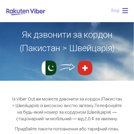
Вхід
Togg
navig
Як дзвонити за кордон
(Пакистан > Швейцарія)
Із Viber Out ви можете дзвонити за кордон (Пакистан
> Швейцарія) із високою якістю зв'язку.
Телефонуйте
на будь-який номер за кордоном (Швейцарія) —
стаціонарний чи мобільний — від 2.0 ¢ за хвилину.
Придбайте пакети поповнення або тарифний план,