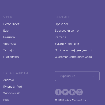
VIBER
КОМПАНІЯ
Особливості
Про Viber
Блог
Брендовий центр
Безпека
Кар'єра
Viber Out
Умови й політики
Тарифи
Політика конфіденційності
Підтримка
Customer Complaints Code
ЗАВАНТАЖИТИ
Українська
Android
iPhone & iPad
Windows PC
Mac
©
2026
Viber Media S.à r.l.