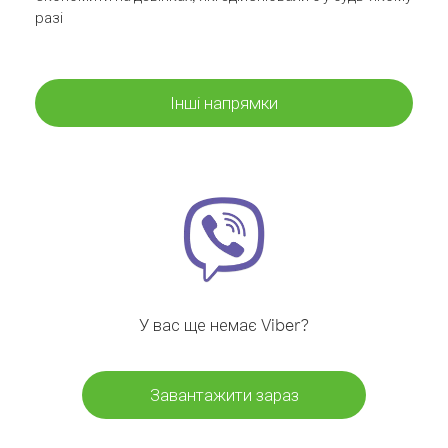
разі
Інші напрямки
У вас ще немає Viber?
Завантажити зараз