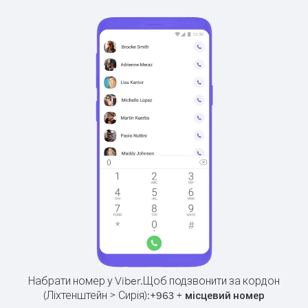
Набрати номер у Viber.
Щоб подзвонити за кордон
(Ліхтенштейн > Сирія):
+
+
963
місцевий номер