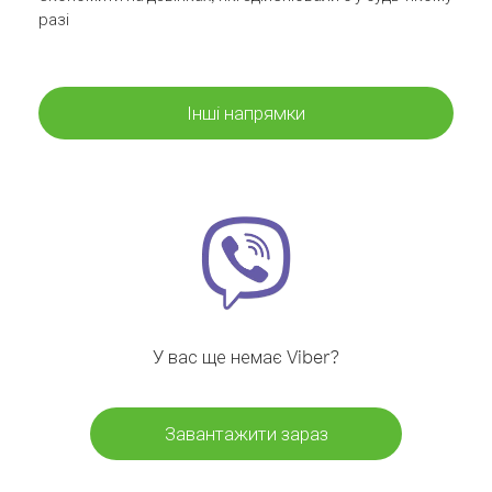
разі
Інші напрямки
У вас ще немає Viber?
Завантажити зараз