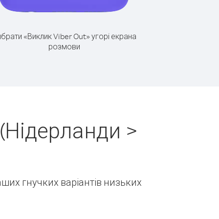
брати «Виклик Viber Out» угорі екрана
розмови
(Нідерланди >
наших гнучких варіантів низьких