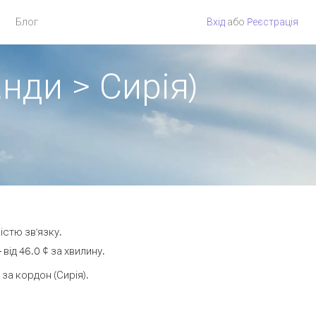
Блог
Вхід
або
Pеєстрація
нди > Сирія)
істю зв'язку.
ід 46.0 ¢ за хвилину.
а кордон (Сирія).