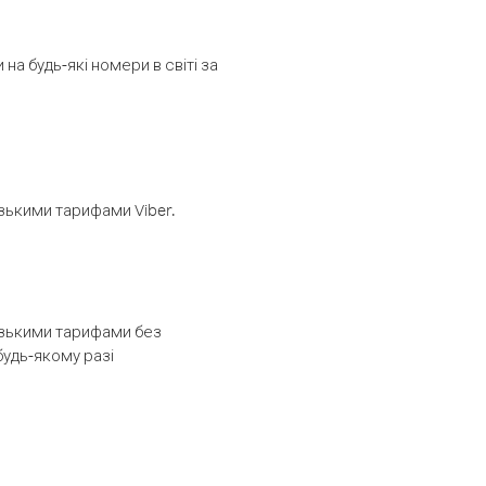
а будь-які номери в світі за
изькими тарифами Viber.
низькими тарифами без
будь-якому разі