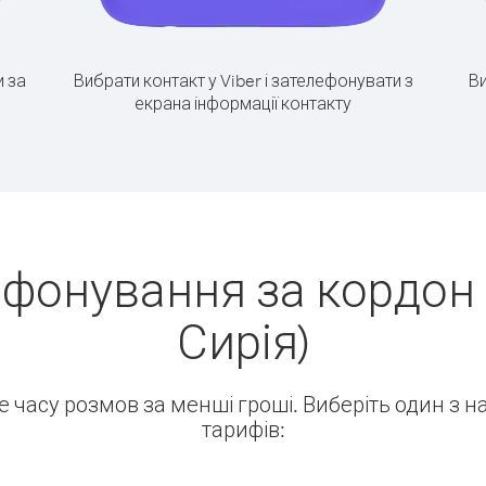
 за
Вибрати контакт у Viber і зателефонувати з
Ви
екрана інформації контакту
ефонування за кордон 
Сирія)
ше часу розмов за менші гроші. Виберіть один з 
тарифів: