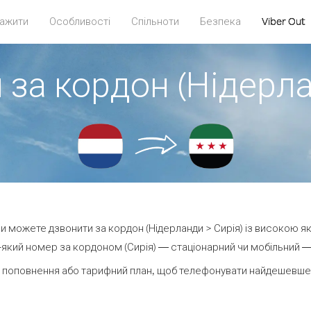
ажити
Особливості
Спільноти
Безпека
Viber Out
 за кордон (Нідерла
 ви можете дзвонити за кордон (Нідерланди > Сирія) із високою як
який номер за кордоном (Сирія) — стаціонарний чи мобільний — в
 поповнення або тарифний план, щоб телефонувати найдешевше з