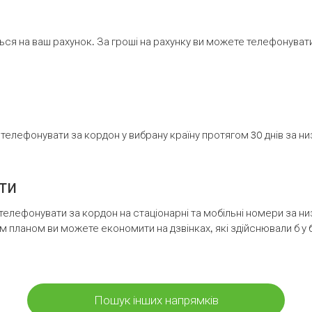
ся на ваш рахунок. За гроші на рахунку ви можете телефонувати н
елефонувати за кордон у вибрану країну протягом 30 днів за н
ти
телефонувати за кордон на стаціонарні та мобільні номери за 
м планом ви можете економити на дзвінках, які здійснювали б у 
Пошук інших напрямків