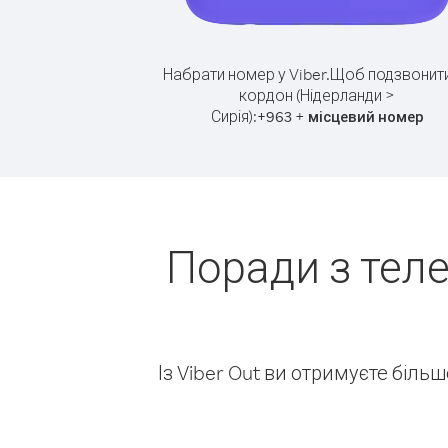
Набрати номер у Viber.
Щоб подзвонити
кордон (Нідерланди >
Сирія):
+
+
963
місцевий номер
Поради з тел
Із Viber Out ви отримуєте біль