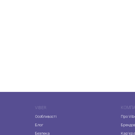
VIBER
КОМПА
Особливості
Про Vib
Блог
Брендо
Безпека
Кар'єр