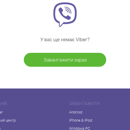
У вас ще немає Viber?
Завантажити зараз
НІЯ
ЗАВАНТАЖИТИ
er
Android
вий центр
iPhone & iPad
а
Windows PC