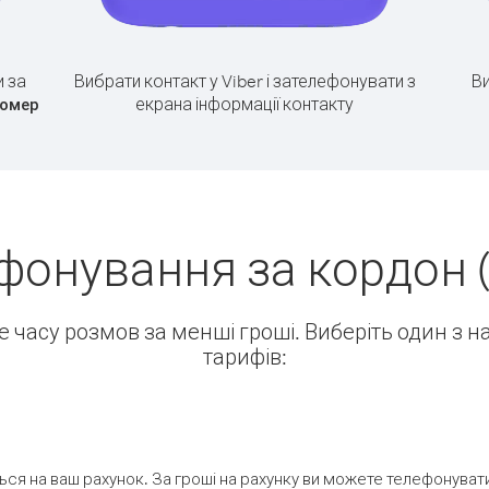
 за
Вибрати контакт у Viber і зателефонувати з
Ви
екрана інформації контакту
номер
фонування за кордон (
ше часу розмов за менші гроші. Виберіть один з 
тарифів:
ся на ваш рахунок. За гроші на рахунку ви можете телефонувати н