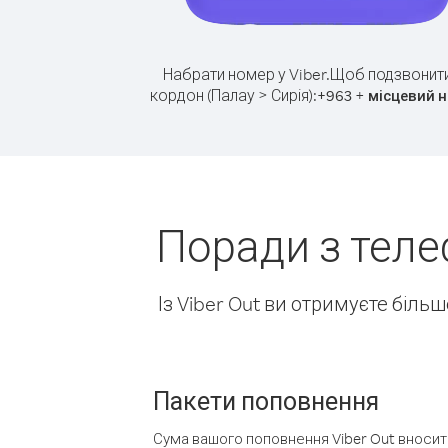
Набрати номер у Viber.
Щоб подзвонити
кордон (Палау > Сирія):
+
+
963
місцевий 
Поради з теле
Із Viber Out ви отримуєте біль
Пакети поповнення
Сума вашого поповнення Viber Out вносить