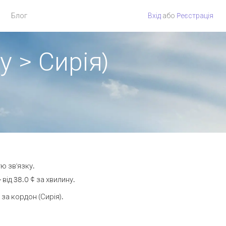
Блог
Вхід
або
Pеєстрація
у > Сирія)
ю зв'язку.
ід 38.0 ¢ за хвилину.
а кордон (Сирія).