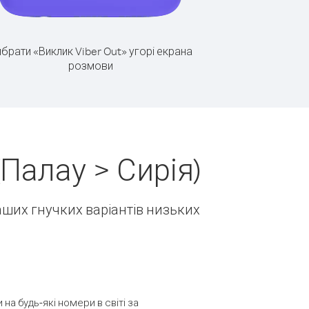
брати «Виклик Viber Out» угорі екрана
розмови
Палау > Сирія)
наших гнучких варіантів низьких
а будь-які номери в світі за