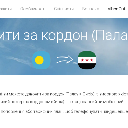
ажити
Особливості
Спільноти
Безпека
Viber Out
ти за кордон (Пала
Out ви можете дзвонити за кордон (Палау > Сирія) із високою якіст
який номер за кордоном (Сирія) — стаціонарний чи мобільний — в
 поповнення або тарифний план, щоб телефонувати найдешевше з