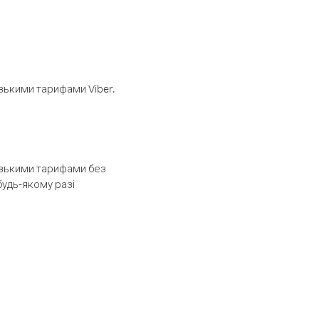
изькими тарифами Viber.
низькими тарифами без
будь-якому разі