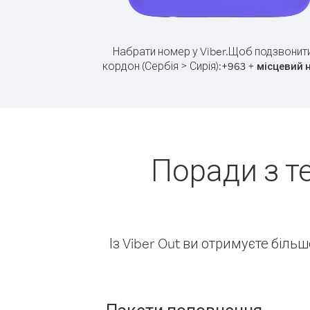
Набрати номер у Viber.
Щоб подзвонити
кордон (Сербія > Сирія):
+
+
963
місцевий 
Поради з т
Із Viber Out ви отримуєте біль