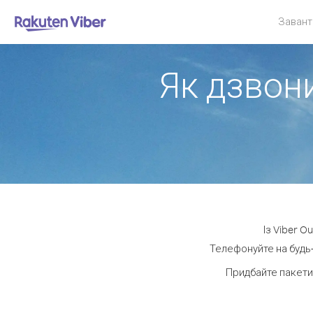
Завант
Як дзвони
Із Viber O
Телефонуйте на будь-
Придбайте пакети