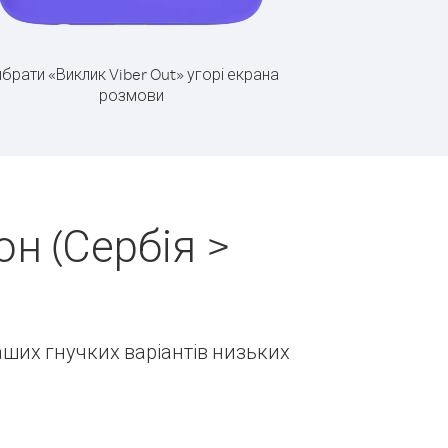
брати «Виклик Viber Out» угорі екрана
розмови
н (Сербія >
наших гнучких варіантів низьких