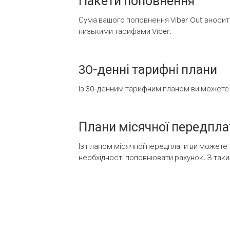
Пакети поповнення
Сума вашого поповнення Viber Out вносить
низькими тарифами Viber.
30-денні тарифні плани
Із 30-денним тарифним планом ви можете т
Плани місячної передпла
Із планом місячної передплати ви можете 
необхідності поповнювати рахунок. З таки