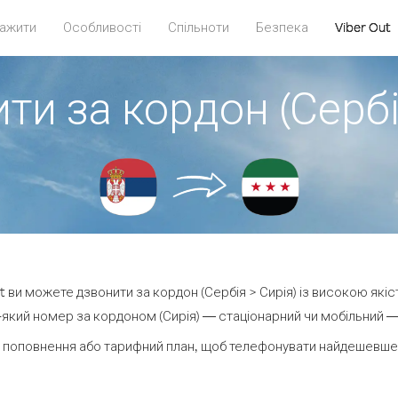
ажити
Особливості
Спільноти
Безпека
Viber Out
ти за кордон (Сербі
ut ви можете дзвонити за кордон (Сербія > Сирія) із високою якіс
який номер за кордоном (Сирія) — стаціонарний чи мобільний — в
 поповнення або тарифний план, щоб телефонувати найдешевше з