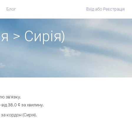
Блог
Вхід
або
Pеєстрація
я > Сирія)
тю зв'язку.
ід 38.0 ¢ за хвилину.
а кордон (Сирія).