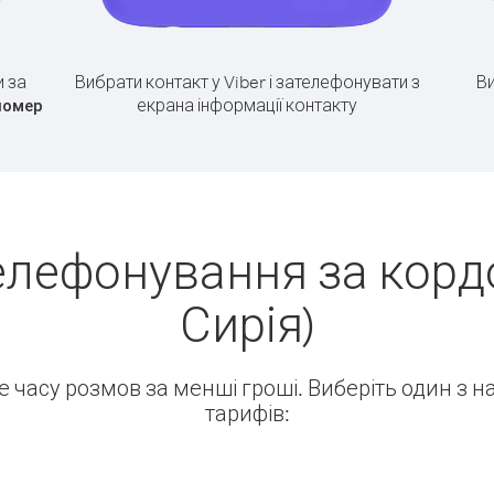
 за
Вибрати контакт у Viber і зателефонувати з
Ви
екрана інформації контакту
номер
елефонування за кордо
Сирія)
ше часу розмов за менші гроші. Виберіть один з 
тарифів: