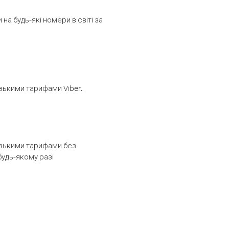
а будь-які номери в світі за
изькими тарифами Viber.
низькими тарифами без
будь-якому разі