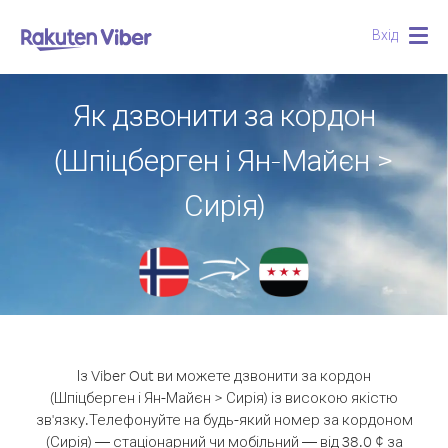
Вхід
Togg
navig
Як дзвонити за кордон
(Шпіцберген і Ян-Майєн >
Сирія)
Із Viber Out ви можете дзвонити за кордон
(Шпіцберген і Ян-Майєн > Сирія) із високою якістю
зв'язку.
Телефонуйте на будь-який номер за кордоном
(Сирія) — стаціонарний чи мобільний — від 38.0 ¢ за