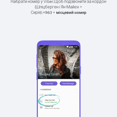
Набрати номер у Viber.
Щоб подзвонити за кордон
(Шпіцберген і Ян-Майєн >
Сирія):
+
+
963
місцевий номер