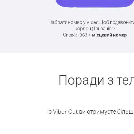
Набрати номер у Viber.
Щоб подзвонити
кордон (Танзанія >
Сирія):
+
+
963
місцевий номер
Поради з те
Із Viber Out ви отримуєте біль