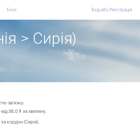
Блог
Вхід
або
Pеєстрація
ія > Сирія)
стю зв'язку.
ід 38.0 ¢ за хвилину.
а кордон (Сирія).