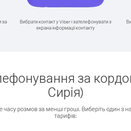
 за
Вибрати контакт у Viber і зателефонувати з
Ви
екрана інформації контакту
лефонування за кордон
Сирія)
ше часу розмов за менші гроші. Виберіть один з 
тарифів: