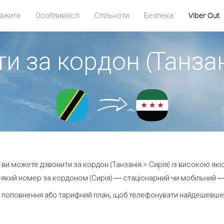
ажити
Особливості
Спільноти
Безпека
Viber Out
и за кордон (Танзан
t ви можете дзвонити за кордон (Танзанія > Сирія) із високою які
який номер за кордоном (Сирія) — стаціонарний чи мобільний — в
 поповнення або тарифний план, щоб телефонувати найдешевше з