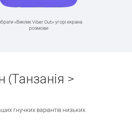
брати «Виклик Viber Out» угорі екрана
розмови
 (Танзанія >
наших гнучких варіантів низьких