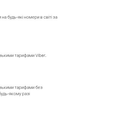
а будь-які номери в світі за
изькими тарифами Viber.
низькими тарифами без
будь-якому разі