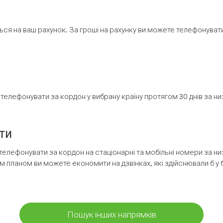
ся на ваш рахунок. За гроші на рахунку ви можете телефонувати н
елефонувати за кордон у вибрану країну протягом 30 днів за н
ти
телефонувати за кордон на стаціонарні та мобільні номери за 
м планом ви можете економити на дзвінках, які здійснювали б у 
Пошук інших напрямків