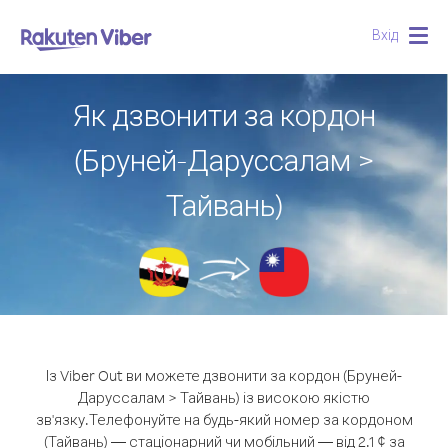
Вхід
Togg
navig
Як дзвонити за кордон
(Бруней-Даруссалам >
Тайвань)
Із Viber Out ви можете дзвонити за кордон (Бруней-
Даруссалам > Тайвань) із високою якістю
зв'язку.
Телефонуйте на будь-який номер за кордоном
(Тайвань) — стаціонарний чи мобільний — від 2.1 ¢ за