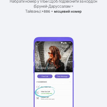
Набрати номер у Viber.
Щоб подзвонити за кордон
(Бруней-Даруссалам >
Тайвань):
+
+
886
місцевий номер