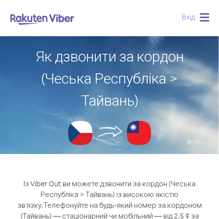
Вхід
Togg
navig
Як дзвонити за кордон
(Чеська Республіка >
Тайвань)
Із Viber Out ви можете дзвонити за кордон (Чеська
Республіка > Тайвань) із високою якістю
зв'язку.
Телефонуйте на будь-який номер за кордоном
(Тайвань) — стаціонарний чи мобільний — від 2.5 ¢ за