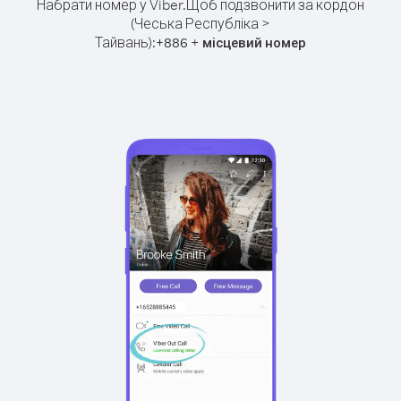
Набрати номер у Viber.
Щоб подзвонити за кордон
(Чеська Республіка >
Тайвань):
+
+
886
місцевий номер