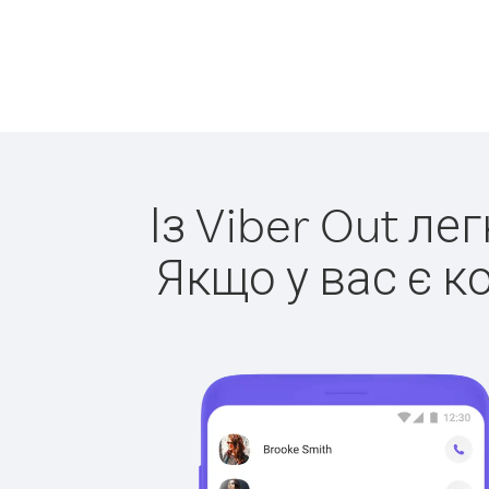
Із Viber Out ле
Якщо у вас є к