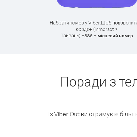
Набрати номер у Viber.
Щоб подзвонити
кордон (Inmarsat >
Тайвань):
+
+
886
місцевий номер
Поради з те
Із Viber Out ви отримуєте біль