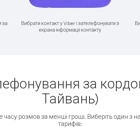
 за
Вибрати контакт у Viber і зателефонувати з
Ви
екрана інформації контакту
лефонування за кордон
Тайвань)
ше часу розмов за менші гроші. Виберіть один з 
тарифів: