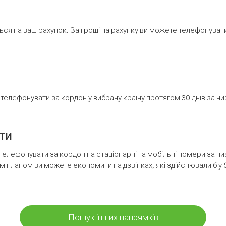
ся на ваш рахунок. За гроші на рахунку ви можете телефонувати н
елефонувати за кордон у вибрану країну протягом 30 днів за н
ти
телефонувати за кордон на стаціонарні та мобільні номери за 
м планом ви можете економити на дзвінках, які здійснювали б у 
Пошук інших напрямків