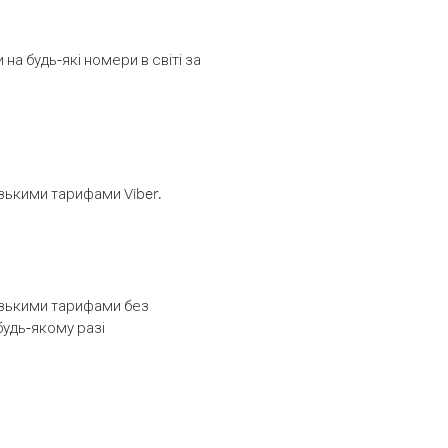
а будь-які номери в світі за
изькими тарифами Viber.
низькими тарифами без
будь-якому разі