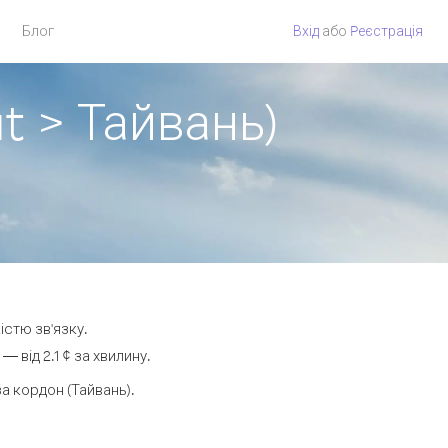
Блог
Вхід
або
Pеєстрація
t > Тайвань)
істю зв'язку.
від 2.1 ¢ за хвилину.
 кордон (Тайвань).