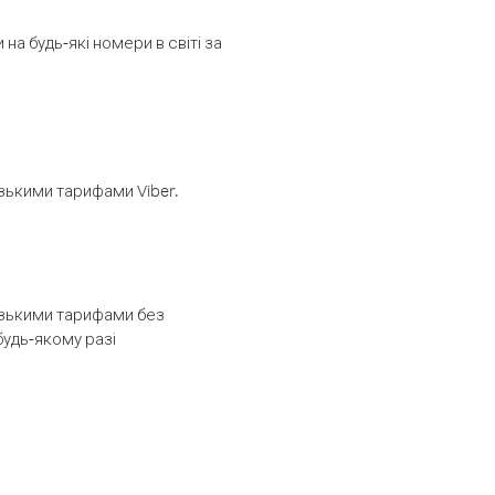
а будь-які номери в світі за
изькими тарифами Viber.
низькими тарифами без
будь-якому разі