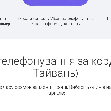
 за
Вибрати контакт у Viber і зателефонувати з
Ви
екрана інформації контакту
номер
телефонування за корд
Тайвань)
ше часу розмов за менші гроші. Виберіть один з 
тарифів: