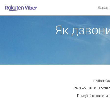
Завант
Як дзвони
Із Viber O
Телефонуйте на будь-
Придбайте пакети 