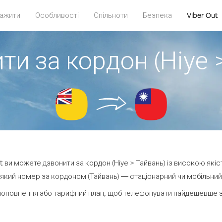
ажити
Особливості
Спільноти
Безпека
Viber Out
ти за кордон (Ніуе 
ut ви можете дзвонити за кордон (Ніуе > Тайвань) із високою якіс
який номер за кордоном (Тайвань) — стаціонарний чи мобільний — 
поповнення або тарифний план, щоб телефонувати найдешевше за