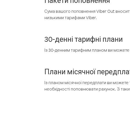
Пакети поповнення
Сума вашого поповнення Viber Out вносить
низькими тарифами Viber.
30-денні тарифні плани
Із 30-денним тарифним планом ви можете т
Плани місячної передпла
Із планом місячної передплати ви можете 
необхідності поповнювати рахунок. З таки