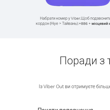
Набрати номер у Viber.
Щоб подзвонити
кордон (Ніуе > Тайвань):
+
+
886
місцевий 
Поради з 
Із Viber Out ви отримуєте біль