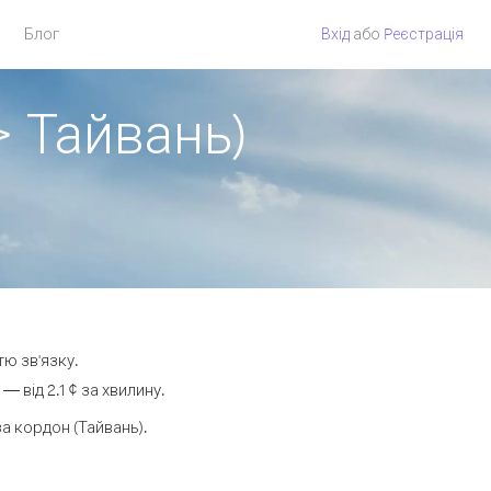
Блог
Вхід
або
Pеєстрація
> Тайвань)
тю зв'язку.
від 2.1 ¢ за хвилину.
 кордон (Тайвань).