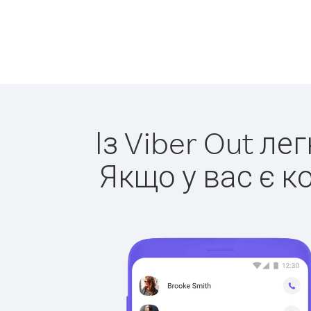
Із Viber Out ле
Якщо у вас є к