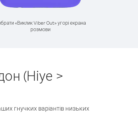
брати «Виклик Viber Out» угорі екрана
розмови
он (Ніуе >
наших гнучких варіантів низьких