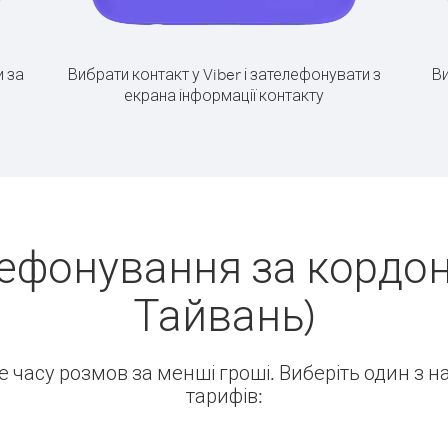
 за
Вибрати контакт у Viber і зателефонувати з
Ви
екрана інформації контакту
ефонування за кордон
Тайвань)
ше часу розмов за менші гроші. Виберіть один з 
тарифів: