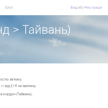
Блог
Вхід
або
Pеєстрація
нд > Тайвань)
кістю зв'язку.
від 2.1 ¢ за хвилину.
 кордон (Тайвань).