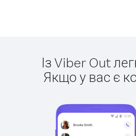
Із Viber Out ле
Якщо у вас є к