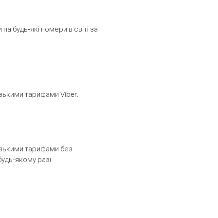
а будь-які номери в світі за
изькими тарифами Viber.
низькими тарифами без
будь-якому разі