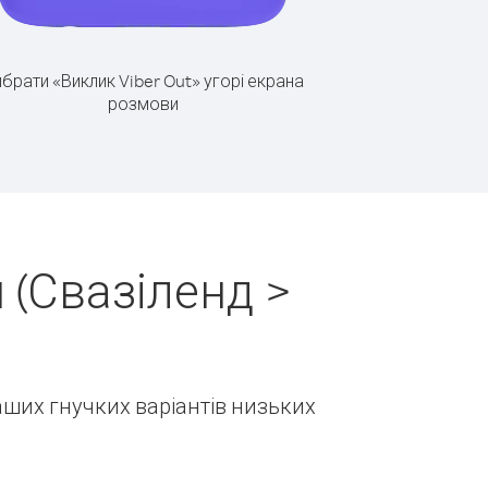
брати «Виклик Viber Out» угорі екрана
розмови
 (Свазіленд >
наших гнучких варіантів низьких