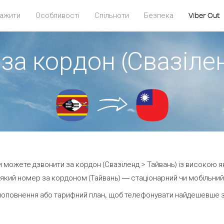
ажити
Особливості
Спільноти
Безпека
Viber Out
за кордон (Свазіле
ви можете дзвонити за кордон (Свазіленд > Тайвань) із високою я
який номер за кордоном (Тайвань) — стаціонарний чи мобільний — 
поповнення або тарифний план, щоб телефонувати найдешевше за