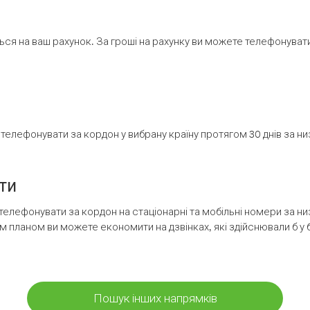
ся на ваш рахунок. За гроші на рахунку ви можете телефонувати н
елефонувати за кордон у вибрану країну протягом 30 днів за н
ти
телефонувати за кордон на стаціонарні та мобільні номери за 
м планом ви можете економити на дзвінках, які здійснювали б у 
Пошук інших напрямків