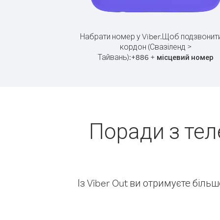
Набрати номер у Viber.
Щоб подзвонити
кордон (Свазіленд >
Тайвань):
+
+
886
місцевий номер
Поради з тел
Із Viber Out ви отримуєте біль