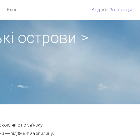
Блог
Вхід
або
Pеєстрація
кі острови >
окою якістю зв'язку.
— від 19.5 ¢ за хвилину.