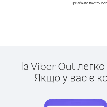
Придбайте пакети поп
Із Viber Out легк
Якщо у вас є к