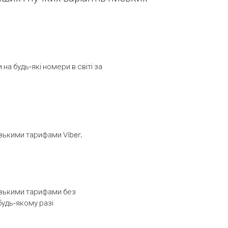
а будь-які номери в світі за
изькими тарифами Viber.
низькими тарифами без
будь-якому разі