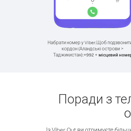
Набрати номер у Viber.
Щоб подзвонити
кордон (Аландські острови >
Таджикистан):
+
+
992
місцевий номе
Поради з те
о
Із Viber Out ви отримуєте біль