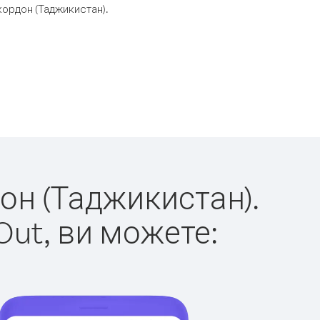
кордон (Таджикистан).
дон (Таджикистан).
Out, ви можете: