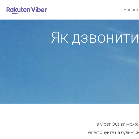
Завант
Як дзвонити
Із Viber Out ви мож
Телефонуйте на будь-яки