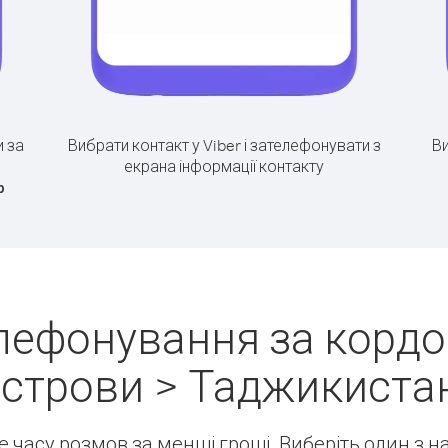
 за
Вибрати контакт у Viber і зателефонувати з
Ви
екрана інформації контакту
р
лефонування за кордо
строви > Таджикиста
ше часу розмов за менші гроші. Виберіть один з 