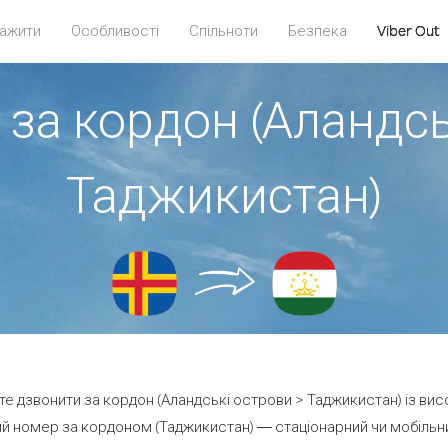
ажити
Особливості
Спільноти
Безпека
Viber Out
 за кордон (Аландсь
Таджикистан)
ете дзвонити за кордон (Аландські острови > Таджикистан) із вис
й номер за кордоном (Таджикистан) — стаціонарний чи мобільний 