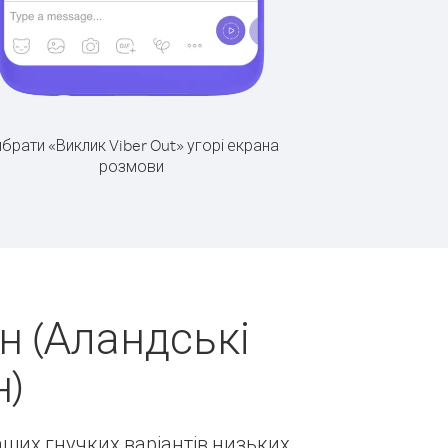
брати «Виклик Viber Out» угорі екрана
розмови
н (Аландські
н)
наших гнучких варіантів низьких