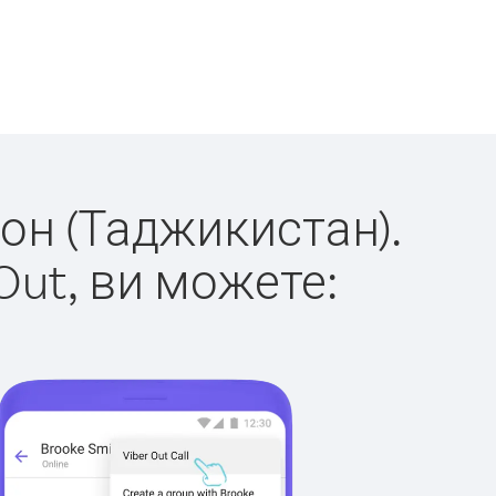
дон (Таджикистан).
Out, ви можете: