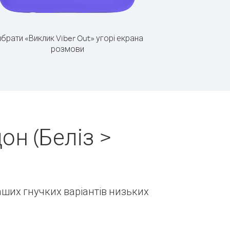
брати «Виклик Viber Out» угорі екрана
розмови
он (Беліз >
наших гнучких варіантів низьких