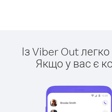
Із Viber Out легк
Якщо у вас є к