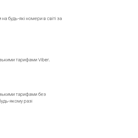
а будь-які номери в світі за
изькими тарифами Viber.
низькими тарифами без
будь-якому разі