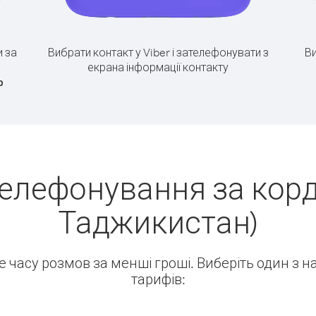
 за
Вибрати контакт у Viber і зателефонувати з
Ви
екрана інформації контакту
р
елефонування за корд
Таджикистан)
ше часу розмов за менші гроші. Виберіть один з 
тарифів: