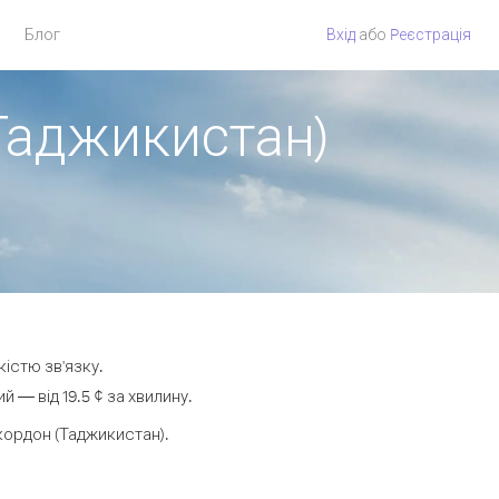
Блог
Вхід
або
Pеєстрація
 Таджикистан)
кістю зв'язку.
— від 19.5 ¢ за хвилину.
кордон (Таджикистан).