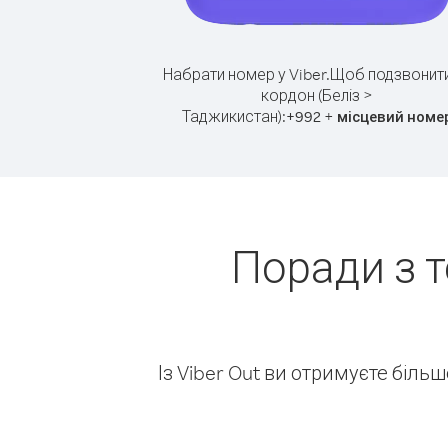
Набрати номер у Viber.
Щоб подзвонити
кордон (Беліз >
Таджикистан):
+
+
992
місцевий номе
Поради з т
Із Viber Out ви отримуєте біль