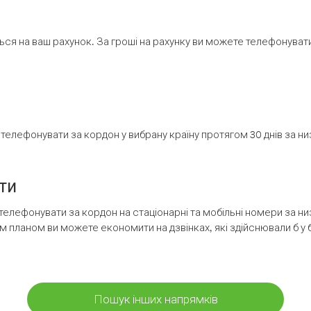
ся на ваш рахунок. За гроші на рахунку ви можете телефонувати н
елефонувати за кордон у вибрану країну протягом 30 днів за н
ти
телефонувати за кордон на стаціонарні та мобільні номери за 
м планом ви можете економити на дзвінках, які здійснювали б у 
Пошук інших напрямків