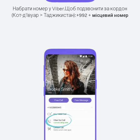
Набрати номер у Viber.
Щоб подзвонити за кордон
(Кот-д'Івуар > Таджикистан):
+
+
992
місцевий номер