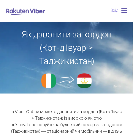
Вхід
Togg
navig
Як дзвонити за кордон
(Кот-д'Івуар >
Таджикистан)
Із Viber Out ви можете дзвонити за кордон (Кот-д'Івуар
> Таджикистан) із високою якістю
зв'язку.
Телефонуйте на будь-який номер за кордоном
(Таджикистан) — стаціонарний чи мобільний — від 19.5