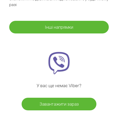
разі
Інші напрямки
У вас ще немає Viber?
Завантажити зараз