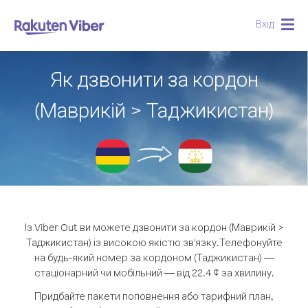
Вхід
Togg
navig
Як дзвонити за кордон
(Маврикій > Таджикистан)
Із Viber Out ви можете дзвонити за кордон (Маврикій >
Таджикистан) із високою якістю зв'язку.
Телефонуйте
на будь-який номер за кордоном (Таджикистан) —
стаціонарний чи мобільний — від 22.4 ¢ за хвилину.
Придбайте пакети поповнення або тарифний план,