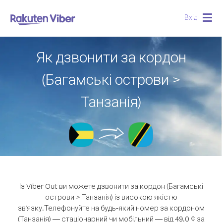
Вхід
Togg
navig
Як дзвонити за кордон
(Багамські острови >
Танзанія)
Із Viber Out ви можете дзвонити за кордон (Багамські
острови > Танзанія) із високою якістю
зв'язку.
Телефонуйте на будь-який номер за кордоном
(Танзанія) — стаціонарний чи мобільний — від 49.0 ¢ за