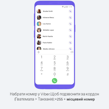
Набрати номер у Viber.
Щоб подзвонити за кордон
(Гватемала > Танзанія):
+
+
255
місцевий номер