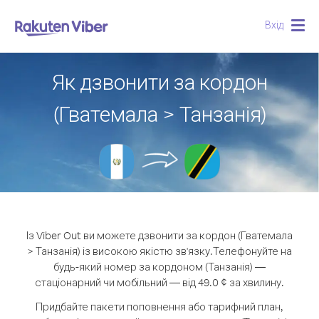
Вхід
Togg
navig
Як дзвонити за кордон
(Гватемала > Танзанія)
Із Viber Out ви можете дзвонити за кордон (Гватемала
> Танзанія) із високою якістю зв'язку.
Телефонуйте на
будь-який номер за кордоном (Танзанія) —
стаціонарний чи мобільний — від 49.0 ¢ за хвилину.
Придбайте пакети поповнення або тарифний план,