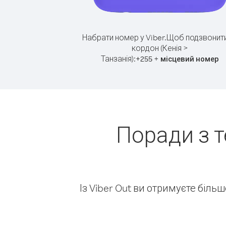
Набрати номер у Viber.
Щоб подзвонити
кордон (Кенія >
Танзанія):
+
+
255
місцевий номер
Поради з т
Із Viber Out ви отримуєте біль