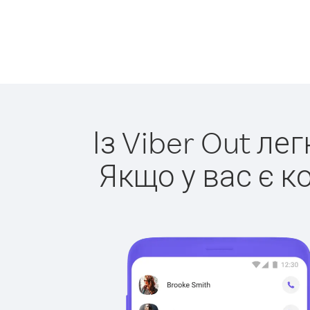
Із Viber Out ле
Якщо у вас є к