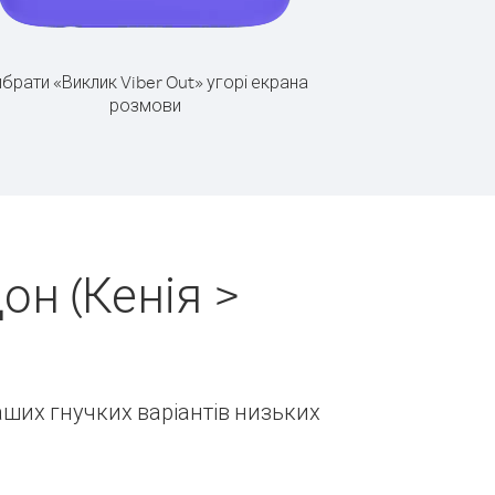
брати «Виклик Viber Out» угорі екрана
розмови
он (Кенія >
наших гнучких варіантів низьких