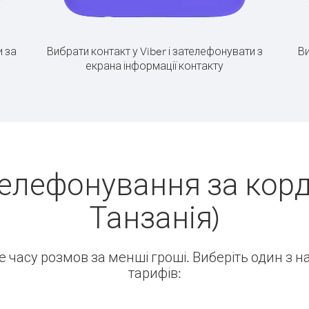
 за
Вибрати контакт у Viber і зателефонувати з
Ви
екрана інформації контакту
елефонування за корд
Танзанія)
ше часу розмов за менші гроші. Виберіть один з 
тарифів: