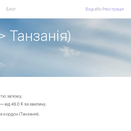
Блог
Вхід
або
Pеєстрація
> Танзанія)
стю зв'язку.
від 49.0 ¢ за хвилину.
 кордон (Танзанія).