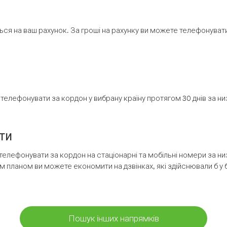
ся на ваш рахунок. За гроші на рахунку ви можете телефонувати н
елефонувати за кордон у вибрану країну протягом 30 днів за н
ти
телефонувати за кордон на стаціонарні та мобільні номери за 
м планом ви можете економити на дзвінках, які здійснювали б у 
Пошук інших напрямків