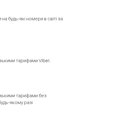
а будь-які номери в світі за
изькими тарифами Viber.
низькими тарифами без
будь-якому разі