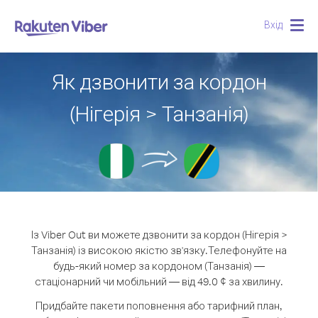
Вхід
Togg
navig
Як дзвонити за кордон
(Нігерія > Танзанія)
Із Viber Out ви можете дзвонити за кордон (Нігерія >
Танзанія) із високою якістю зв'язку.
Телефонуйте на
будь-який номер за кордоном (Танзанія) —
стаціонарний чи мобільний — від 49.0 ¢ за хвилину.
Придбайте пакети поповнення або тарифний план,