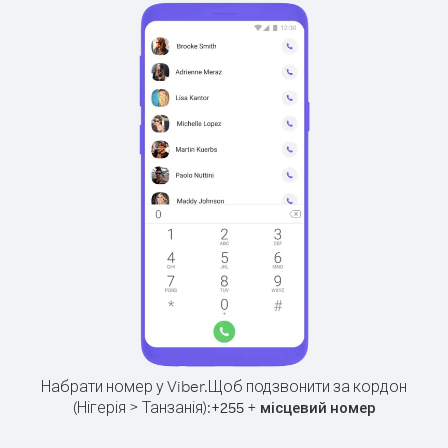
Набрати номер у Viber.
Щоб подзвонити за кордон
(Нігерія > Танзанія):
+
+
255
місцевий номер