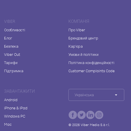
VIBER
КОМПАНІЯ
Особливості
Про Viber
Блог
Брендовий центр
Безпека
Кар'єра
Viber Out
Умови й політики
Тарифи
Політика конфіденційності
Підтримка
Customer Complaints Code
ЗАВАНТАЖИТИ
Українська
Android
iPhone & iPad
Windows PC
Mac
©
2026
Viber Media S.à r.l.