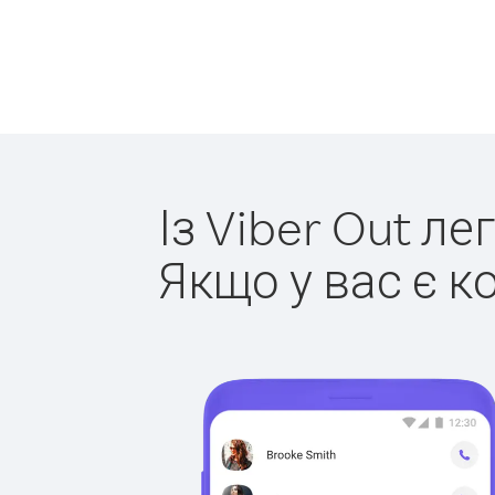
Із Viber Out л
Якщо у вас є к