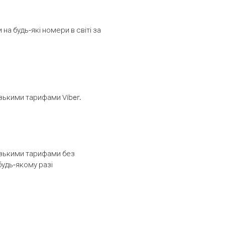
а будь-які номери в світі за
изькими тарифами Viber.
низькими тарифами без
будь-якому разі