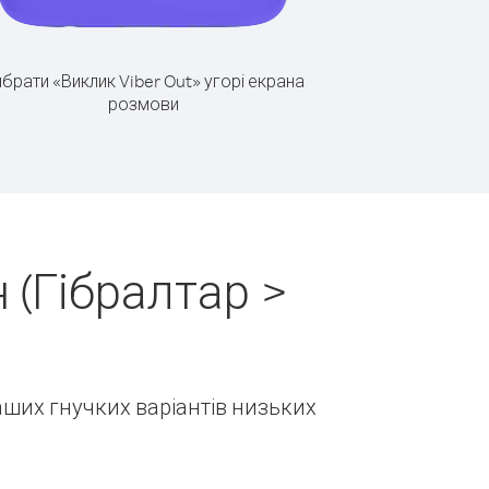
брати «Виклик Viber Out» угорі екрана
розмови
 (Гібралтар >
наших гнучких варіантів низьких