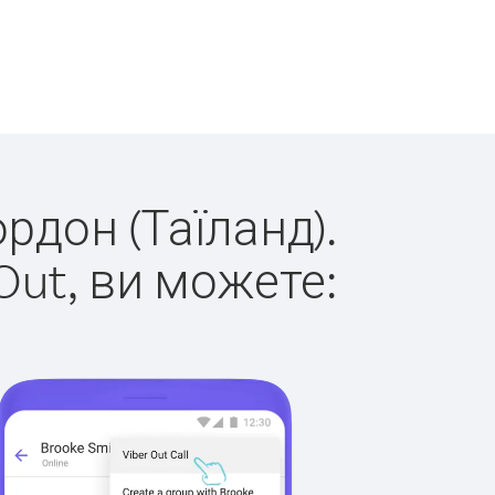
рдон (Таїланд).
Out, ви можете: