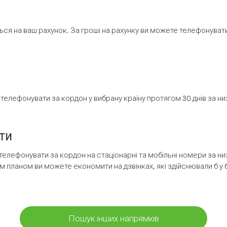
ся на ваш рахунок. За гроші на рахунку ви можете телефонувати н
елефонувати за кордон у вибрану країну протягом 30 днів за н
ти
телефонувати за кордон на стаціонарні та мобільні номери за 
м планом ви можете економити на дзвінках, які здійснювали б у 
Пошук інших напрямків