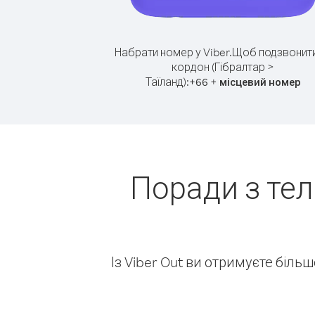
Набрати номер у Viber.
Щоб подзвонити
кордон (Гібралтар >
Таїланд):
+
+
66
місцевий номер
Поради з тел
Із Viber Out ви отримуєте біль