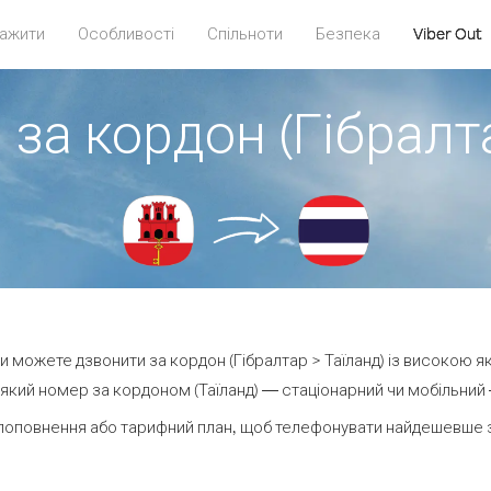
ажити
Особливості
Спільноти
Безпека
Viber Out
 за кордон (Гібралта
 ви можете дзвонити за кордон (Гібралтар > Таїланд) із високою як
який номер за кордоном (Таїланд) — стаціонарний чи мобільний — 
поповнення або тарифний план, щоб телефонувати найдешевше за