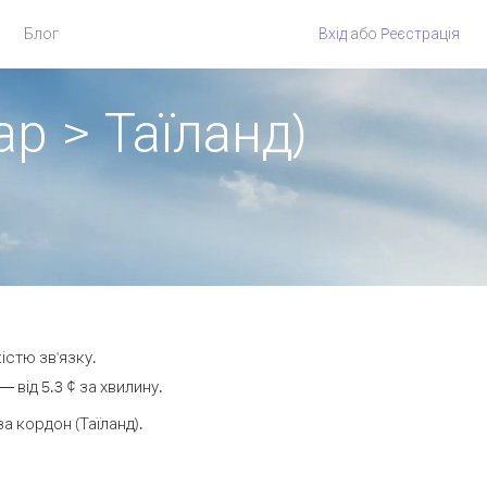
Блог
Вхід
або
Pеєстрація
р > Таїланд)
істю зв'язку.
від 5.3 ¢ за хвилину.
 кордон (Таїланд).