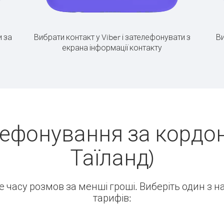
 за
Вибрати контакт у Viber і зателефонувати з
Ви
екрана інформації контакту
ефонування за кордон
Таїланд)
ше часу розмов за менші гроші. Виберіть один з 
тарифів: