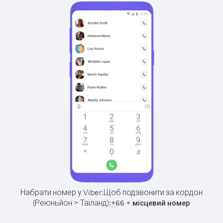
Набрати номер у Viber.
Щоб подзвонити за кордон
(Реюньйон > Таїланд):
+
+
66
місцевий номер