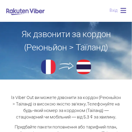
Вхід
Togg
navig
Як дзвонити за кордон
(Реюньйон > Таїланд)
Із Viber Out ви можете дзвонити за кордон (Реюньйон
> Таїланд) із високою якістю зв'язку.
Телефонуйте на
будь-який номер за кордоном (Таїланд) —
стаціонарний чи мобільний — від 5.3 ¢ за хвилину.
Придбайте пакети поповнення або тарифний план,