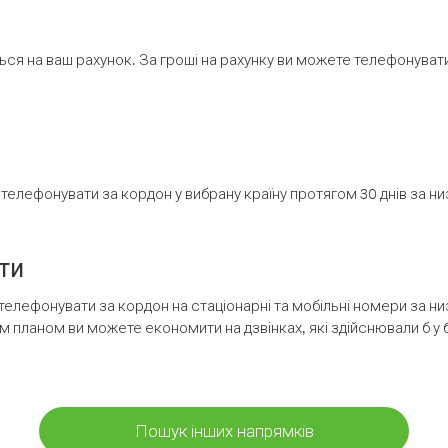
ся на ваш рахунок. За гроші на рахунку ви можете телефонувати н
елефонувати за кордон у вибрану країну протягом 30 днів за н
ти
телефонувати за кордон на стаціонарні та мобільні номери за 
м планом ви можете економити на дзвінках, які здійснювали б у 
Пошук інших напрямків