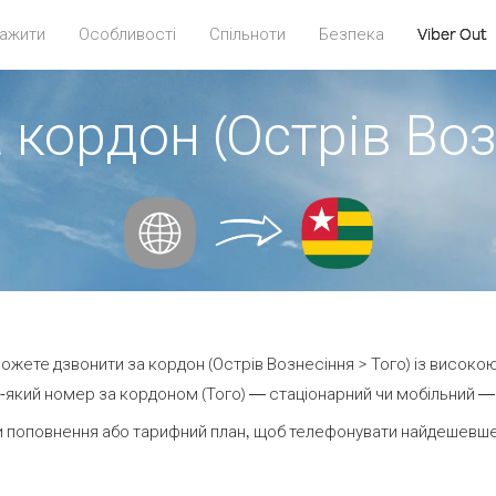
ажити
Особливості
Спільноти
Безпека
Viber Out
 кордон (Острів Воз
 можете дзвонити за кордон (Острів Вознесіння > Того) із високою
який номер за кордоном (Того) — стаціонарний чи мобільний — в
 поповнення або тарифний план, щоб телефонувати найдешевше 