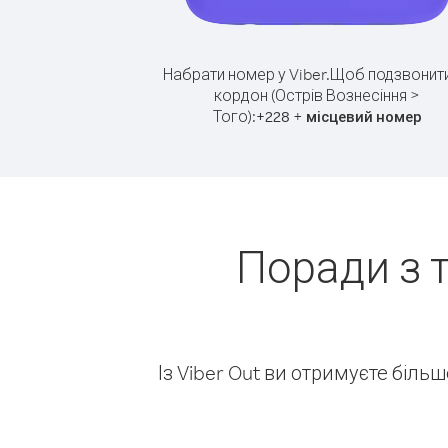
Набрати номер у Viber.
Щоб подзвонити
кордон (Острів Вознесіння >
Того):
+
+
228
місцевий номер
Поради з 
Із Viber Out ви отримуєте біль