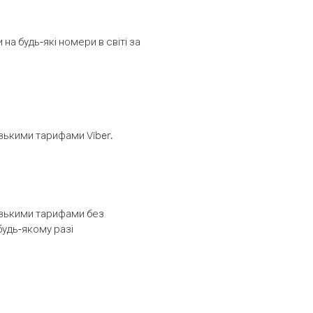
а будь-які номери в світі за
изькими тарифами Viber.
низькими тарифами без
будь-якому разі