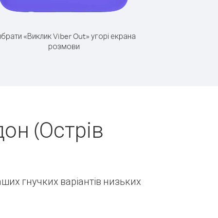
брати «Виклик Viber Out» угорі екрана
розмови
он (Острів
наших гнучких варіантів низьких