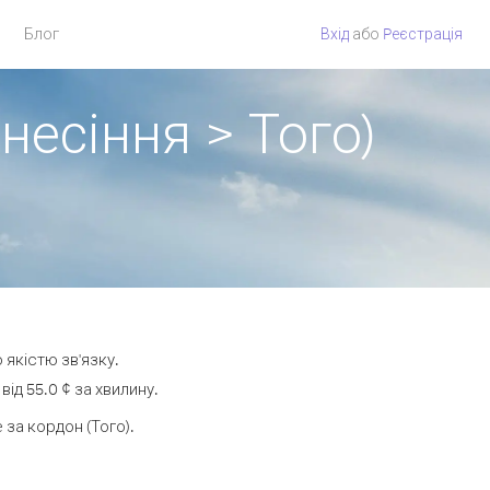
Блог
Вхід
або
Pеєстрація
несіння > Того)
 якістю зв'язку.
ід 55.0 ¢ за хвилину.
за кордон (Того).