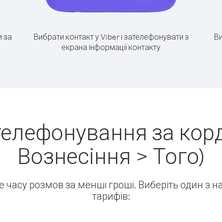
 за
Вибрати контакт у Viber і зателефонувати з
Ви
екрана інформації контакту
телефонування за корд
Вознесіння > Того)
ше часу розмов за менші гроші. Виберіть один з 
тарифів: