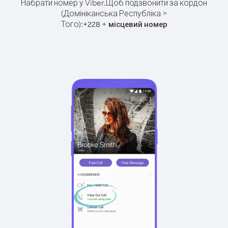
Набрати номер у Viber.
Щоб подзвонити за кордон
(Домініканська Республіка >
Того):
+
+
228
місцевий номер