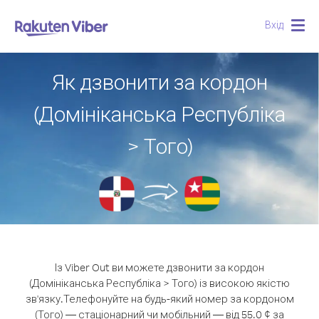
Вхід
Togg
navig
Як дзвонити за кордон
(Домініканська Республіка
> Того)
Із Viber Out ви можете дзвонити за кордон
(Домініканська Республіка > Того) із високою якістю
зв'язку.
Телефонуйте на будь-який номер за кордоном
(Того) — стаціонарний чи мобільний — від 55.0 ¢ за