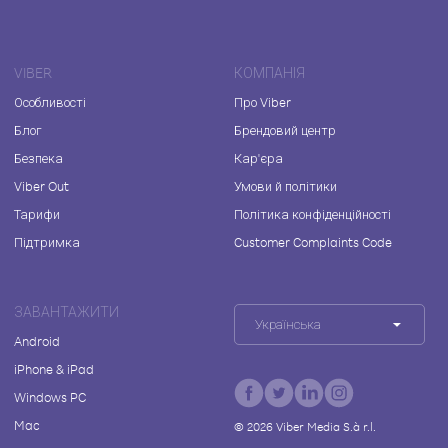
VIBER
КОМПАНІЯ
Особливості
Про Viber
Блог
Брендовий центр
Безпека
Кар'єра
Viber Out
Умови й політики
Тарифи
Політика конфіденційності
Підтримка
Customer Complaints Code
ЗАВАНТАЖИТИ
Українська
Android
iPhone & iPad
Windows PC
Mac
©
2026
Viber Media S.à r.l.