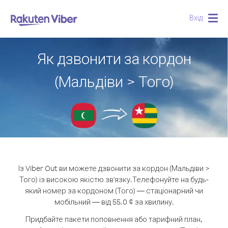
Вхід
Togg
navig
Як дзвонити за кордон
(Мальдіви > Того)
Із Viber Out ви можете дзвонити за кордон (Мальдіви >
Того) із високою якістю зв'язку.
Телефонуйте на будь-
який номер за кордоном (Того) — стаціонарний чи
мобільний — від 55.0 ¢ за хвилину.
Придбайте пакети поповнення або тарифний план,