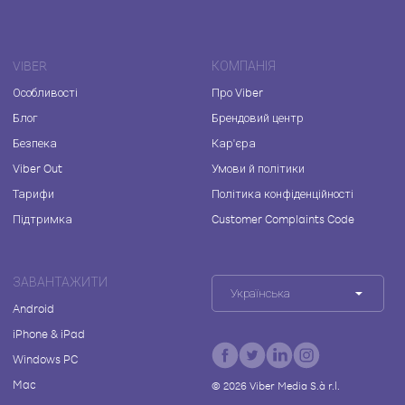
VIBER
КОМПАНІЯ
Особливості
Про Viber
Блог
Брендовий центр
Безпека
Кар'єра
Viber Out
Умови й політики
Тарифи
Політика конфіденційності
Підтримка
Customer Complaints Code
ЗАВАНТАЖИТИ
Українська
Android
iPhone & iPad
Windows PC
Mac
©
2026
Viber Media S.à r.l.