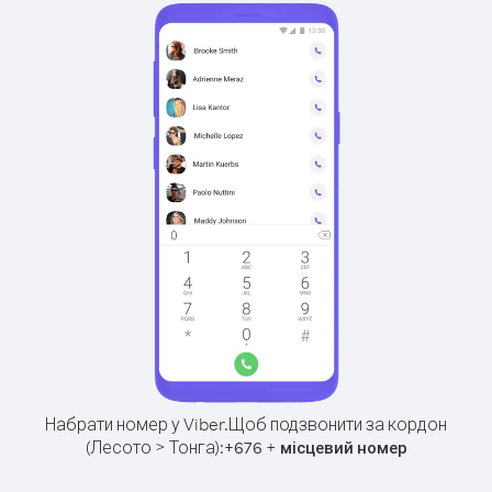
Набрати номер у Viber.
Щоб подзвонити за кордон
(Лесото > Тонга):
+
+
676
місцевий номер