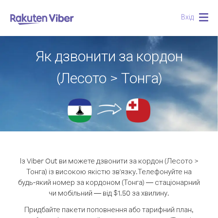
Вхід
Togg
navig
Як дзвонити за кордон
(Лесото > Тонга)
Із Viber Out ви можете дзвонити за кордон (Лесото >
Тонга) із високою якістю зв'язку.
Телефонуйте на
будь-який номер за кордоном (Тонга) — стаціонарний
чи мобільний — від $1.50 за хвилину.
Придбайте пакети поповнення або тарифний план,