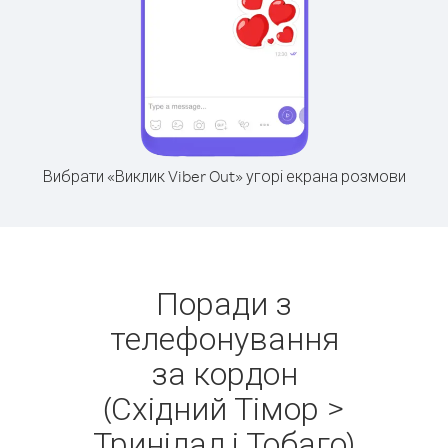
Вибрати «Виклик Viber Out» угорі екрана розмови
Поради з
телефонування
за кордон
(Східний Тімор >
Тринідад і Тобаго)