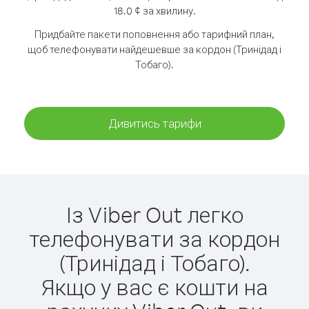
18.0 ¢ за хвилину.
Придбайте пакети поповнення або тарифний план,
щоб телефонувати найдешевше за кордон (Тринідад і
Тобаго).
Дивитись тарифи
Із Viber Out легко
телефонувати за кордон
(Тринідад і Тобаго).
Якщо у вас є кошти на