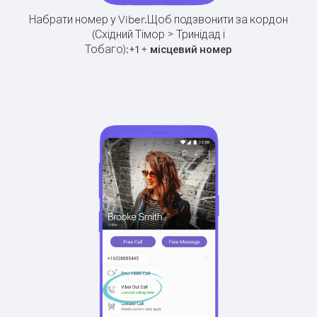
Набрати номер у Viber.
Щоб подзвонити за кордон
(Східний Тімор > Тринідад і
Тобаго):
+
+
1
місцевий номер