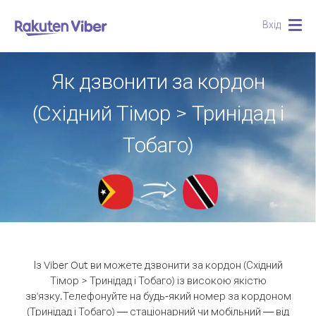
Вхід
Togg
navig
Як дзвонити за кордон
(Східний Тімор > Тринідад і
Тобаго)
Із Viber Out ви можете дзвонити за кордон (Східний
Тімор > Тринідад і Тобаго) із високою якістю
зв'язку.
Телефонуйте на будь-який номер за кордоном
(Тринідад і Тобаго) — стаціонарний чи мобільний — від