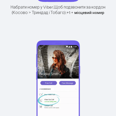
Набрати номер у Viber.
Щоб подзвонити за кордон
(Косово > Тринідад і Тобаго):
+
+
1
місцевий номер