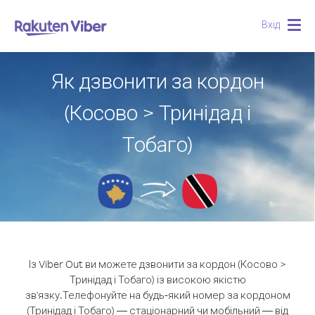
Вхід
Togg
navig
Як дзвонити за кордон
(Косово > Тринідад і
Тобаго)
Із Viber Out ви можете дзвонити за кордон (Косово >
Тринідад і Тобаго) із високою якістю
зв'язку.
Телефонуйте на будь-який номер за кордоном
(Тринідад і Тобаго) — стаціонарний чи мобільний — від