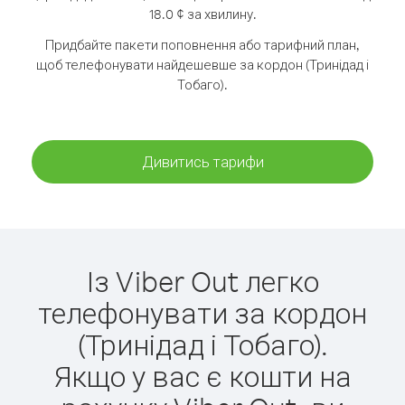
18.0 ¢ за хвилину.
Придбайте пакети поповнення або тарифний план,
щоб телефонувати найдешевше за кордон (Тринідад і
Тобаго).
Дивитись тарифи
Із Viber Out легко
телефонувати за кордон
(Тринідад і Тобаго).
Якщо у вас є кошти на