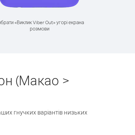
брати «Виклик Viber Out» угорі екрана
розмови
он (Макао >
наших гнучких варіантів низьких