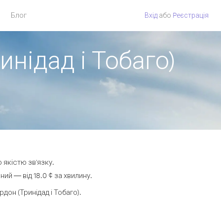
Блог
Вхід
або
Pеєстрація
инідад і Тобаго)
 якістю зв'язку.
ий — від 18.0 ¢ за хвилину.
он (Тринідад і Тобаго).