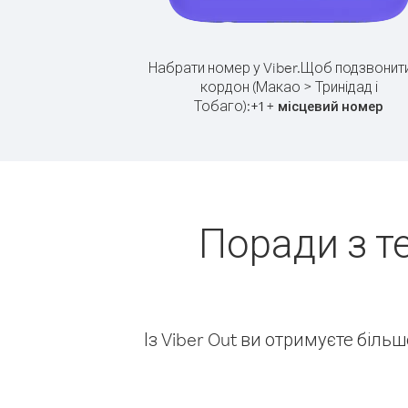
Набрати номер у Viber.
Щоб подзвонити
кордон (Макао > Тринідад і
Тобаго):
+
+
1
місцевий номер
Поради з т
Із Viber Out ви отримуєте біль