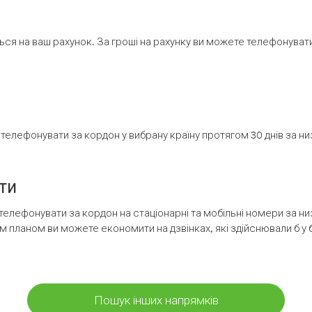
ся на ваш рахунок. За гроші на рахунку ви можете телефонувати н
елефонувати за кордон у вибрану країну протягом 30 днів за н
ти
телефонувати за кордон на стаціонарні та мобільні номери за 
м планом ви можете економити на дзвінках, які здійснювали б у 
Пошук інших напрямків