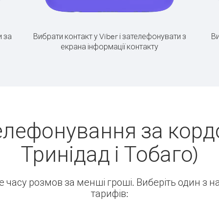
 за
Вибрати контакт у Viber і зателефонувати з
Ви
екрана інформації контакту
елефонування за корд
Тринідад і Тобаго)
ше часу розмов за менші гроші. Виберіть один з 
тарифів: