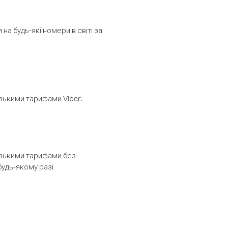
а будь-які номери в світі за
изькими тарифами Viber.
низькими тарифами без
будь-якому разі