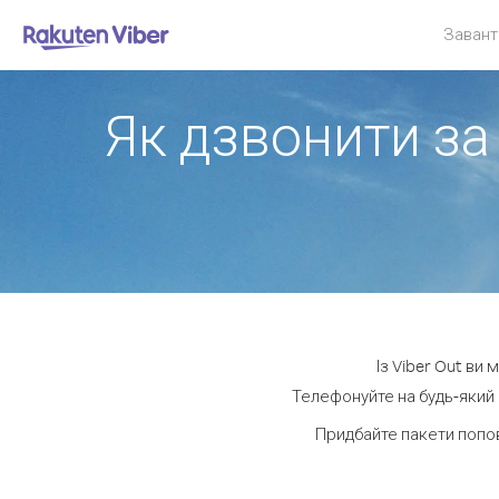
Завант
Як дзвонити за 
Із Viber Out ви
Телефонуйте на будь-який н
Придбайте пакети попов