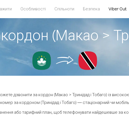
ажити
Особливості
Спільноти
Безпека
Viber Out
кордон (Макао > Тр
 можете дзвонити за кордон (Макао > Тринідад і Тобаго) із високою
омер за кордоном (Тринідад і Тобаго) — стаціонарний чи мобільн
нення або тарифний план, щоб телефонувати найдешевше за корд