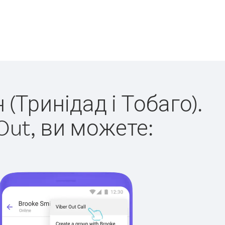
(Тринідад і Тобаго).
Out, ви можете: