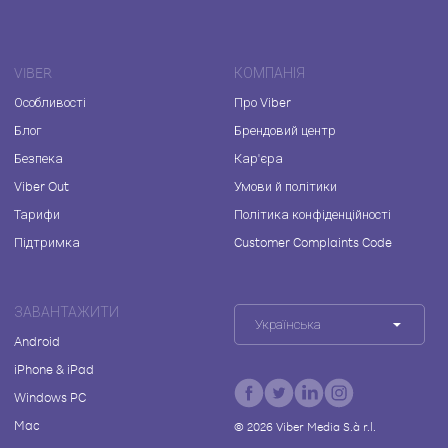
VIBER
КОМПАНІЯ
Особливості
Про Viber
Блог
Брендовий центр
Безпека
Кар'єра
Viber Out
Умови й політики
Тарифи
Політика конфіденційності
Підтримка
Customer Complaints Code
ЗАВАНТАЖИТИ
Українська
Android
iPhone & iPad
Windows PC
Mac
©
2026
Viber Media S.à r.l.