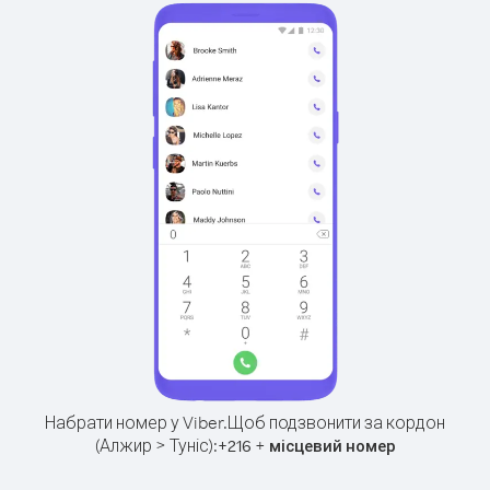
Набрати номер у Viber.
Щоб подзвонити за кордон
(Алжир > Туніс):
+
+
216
місцевий номер