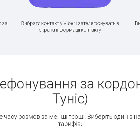
 за
Вибрати контакт у Viber і зателефонувати з
Ви
екрана інформації контакту
лефонування за кордон
Туніс)
ше часу розмов за менші гроші. Виберіть один з 
тарифів: