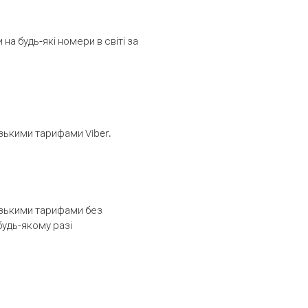
а будь-які номери в світі за
изькими тарифами Viber.
низькими тарифами без
будь-якому разі