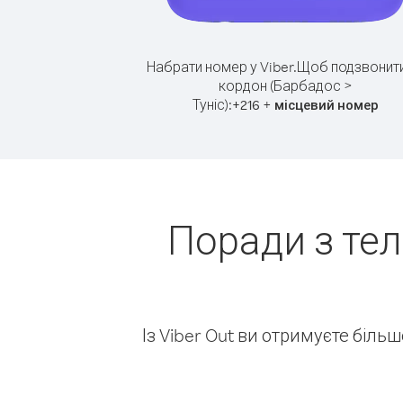
Набрати номер у Viber.
Щоб подзвонити
кордон (Барбадос >
Туніс):
+
+
216
місцевий номер
Поради з те
Із Viber Out ви отримуєте біль