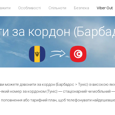
ажити
Особливості
Спільноти
Безпека
Viber Out
и за кордон (Барбад
t ви можете дзвонити за кордон (Барбадос > Туніс) із високою які
який номер за кордоном (Туніс) — стаціонарний чи мобільний — в
 поповнення або тарифний план, щоб телефонувати найдешевше з