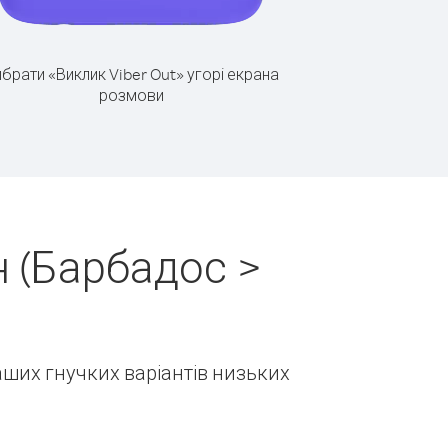
брати «Виклик Viber Out» угорі екрана
розмови
 (Барбадос >
наших гнучких варіантів низьких