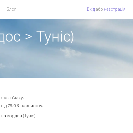
Блог
Вхід
або
Pеєстрація
ос > Туніс)
стю зв'язку.
ід 79.0 ¢ за хвилину.
а кордон (Туніс).