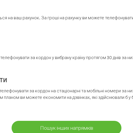
ся на ваш рахунок. За гроші на рахунку ви можете телефонувати н
елефонувати за кордон у вибрану країну протягом 30 днів за н
ти
телефонувати за кордон на стаціонарні та мобільні номери за 
м планом ви можете економити на дзвінках, які здійснювали б у 
Пошук інших напрямків