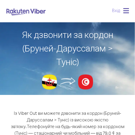
Вхід
Togg
navig
Як дзвонити за кордон
(Бруней-Даруссалам >
Туніс)
Із Viber Out ви можете дзвонити за кордон (Бруней-
Даруссалам > Туніс) із високою якістю
зв'язку.
Телефонуйте на будь-який номер за кордоном
(Туніс) — стаціонарний чи мобільний — від 79.0 ¢ за