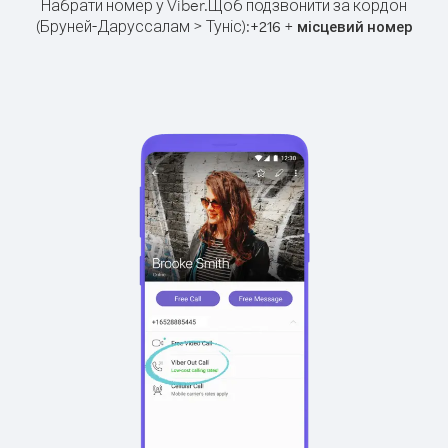
Набрати номер у Viber.
Щоб подзвонити за кордон
(Бруней-Даруссалам > Туніс):
+
+
216
місцевий номер