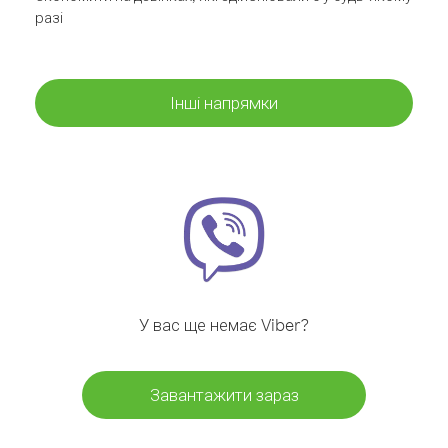
разі
Інші напрямки
У вас ще немає Viber?
Завантажити зараз