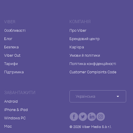
VIBER
КОМПАНІЯ
Особливості
Про Viber
Блог
Брендовий центр
Безпека
Кар'єра
Viber Out
Умови й політики
Тарифи
Політика конфіденційності
Підтримка
Customer Complaints Code
ЗАВАНТАЖИТИ
Українська
Android
iPhone & iPad
Windows PC
Mac
©
2026
Viber Media S.à r.l.