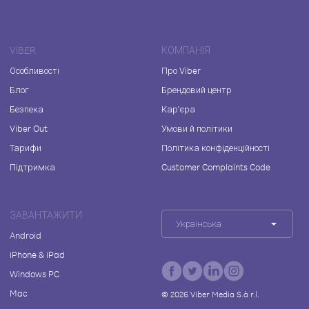
VIBER
КОМПАНІЯ
Особливості
Про Viber
Блог
Брендовий центр
Безпека
Кар'єра
Viber Out
Умови й політики
Тарифи
Політика конфіденційності
Підтримка
Customer Complaints Code
ЗАВАНТАЖИТИ
Українська
Android
iPhone & iPad
Windows PC
Mac
©
2026
Viber Media S.à r.l.