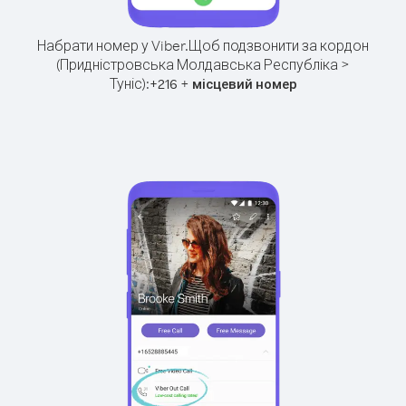
Набрати номер у Viber.
Щоб подзвонити за кордон
(Придністровська Молдавська Республіка >
Туніс):
+
+
216
місцевий номер