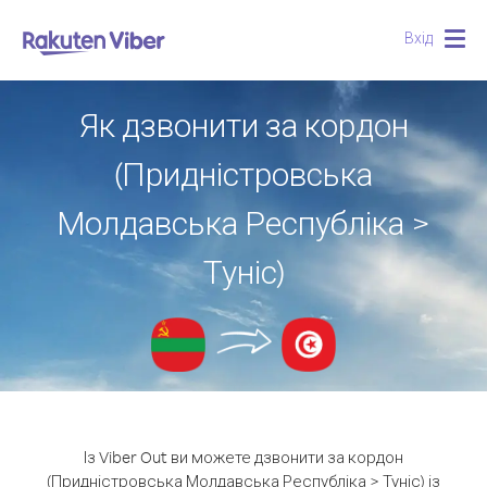
Вхід
Togg
navig
Як дзвонити за кордон
(Придністровська
Молдавська Республіка >
Туніс)
Із Viber Out ви можете дзвонити за кордон
(Придністровська Молдавська Республіка > Туніс) із