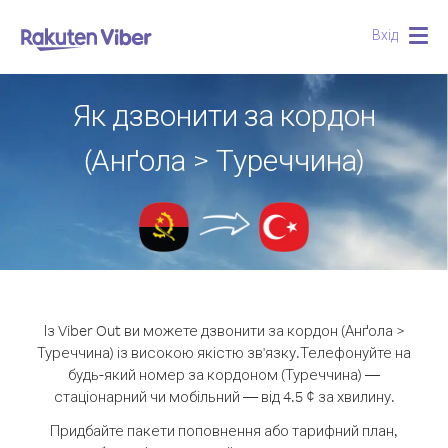
Вхід
Togg
navig
Як дзвонити за кордон
(Анґола > Туреччина)
Із Viber Out ви можете дзвонити за кордон (Анґола >
Туреччина) із високою якістю зв'язку.
Телефонуйте на
будь-який номер за кордоном (Туреччина) —
стаціонарний чи мобільний — від 4.5 ¢ за хвилину.
Придбайте пакети поповнення або тарифний план,