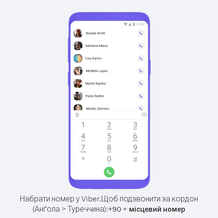
Набрати номер у Viber.
Щоб подзвонити за кордон
(Анґола > Туреччина):
+
+
90
місцевий номер