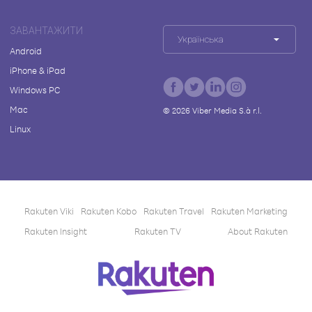
ЗАВАНТАЖИТИ
Українська
Android
iPhone & iPad
Windows PC
Mac
©
2026
Viber Media S.à r.l.
Linux
Rakuten Viki
Rakuten Kobo
Rakuten Travel
Rakuten Marketing
Rakuten Insight
Rakuten TV
About Rakuten