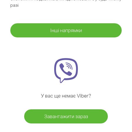
разі
Інші напрямки
У вас ще немає Viber?
Завантажити зараз