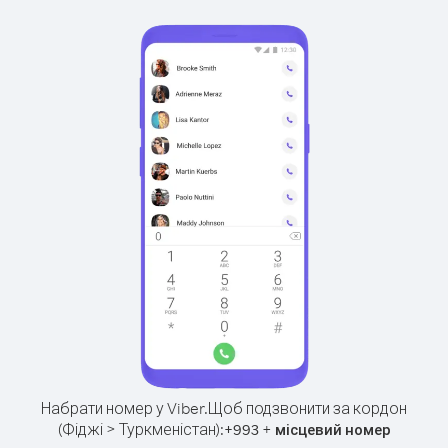
Набрати номер у Viber.
Щоб подзвонити за кордон
(Фіджі > Туркменістан):
+
+
993
місцевий номер