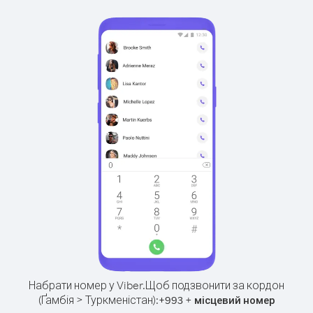
Набрати номер у Viber.
Щоб подзвонити за кордон
(Ґамбія > Туркменістан):
+
+
993
місцевий номер