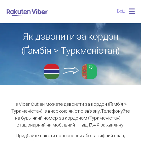
Вхід
Togg
navig
Як дзвонити за кордон
(Ґамбія > Туркменістан)
Із Viber Out ви можете дзвонити за кордон (Ґамбія >
Туркменістан) із високою якістю зв'язку.
Телефонуйте
на будь-який номер за кордоном (Туркменістан) —
стаціонарний чи мобільний — від 17.4 ¢ за хвилину.
Придбайте пакети поповнення або тарифний план,