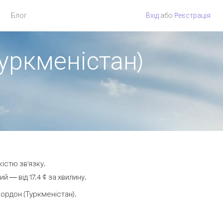
Блог
Вхід
або
Pеєстрація
Туркменістан)
кістю зв'язку.
 — від 17.4 ¢ за хвилину.
ордон (Туркменістан).