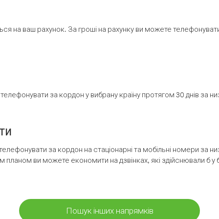
ся на ваш рахунок. За гроші на рахунку ви можете телефонувати н
елефонувати за кордон у вибрану країну протягом 30 днів за н
ти
телефонувати за кордон на стаціонарні та мобільні номери за 
м планом ви можете економити на дзвінках, які здійснювали б у 
Пошук інших напрямків