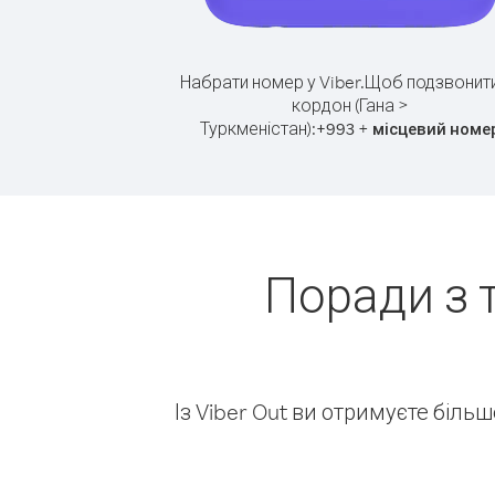
Набрати номер у Viber.
Щоб подзвонити
кордон (Гана >
Туркменістан):
+
+
993
місцевий номе
Поради з 
Із Viber Out ви отримуєте біль