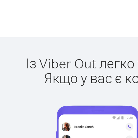
Із Viber Out легк
Якщо у вас є к