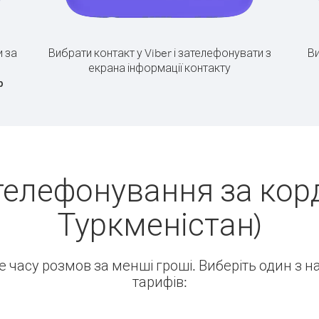
 за
Вибрати контакт у Viber і зателефонувати з
Ви
екрана інформації контакту
р
телефонування за корд
Туркменістан)
ше часу розмов за менші гроші. Виберіть один з 
тарифів: