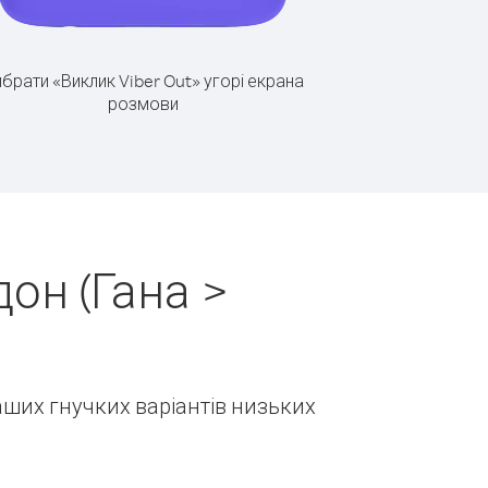
брати «Виклик Viber Out» угорі екрана
розмови
он (Гана >
наших гнучких варіантів низьких