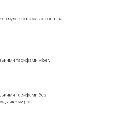
а будь-які номери в світі за
изькими тарифами Viber.
низькими тарифами без
будь-якому разі