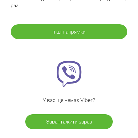
разі
Інші напрямки
У вас ще немає Viber?
Завантажити зараз