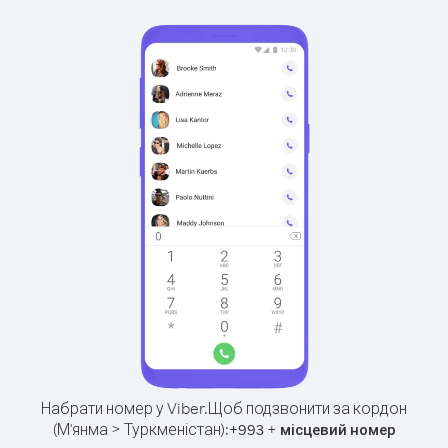
Набрати номер у Viber.
Щоб подзвонити за кордон
(М'янма > Туркменістан):
+
+
993
місцевий номер