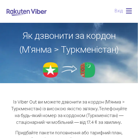
Вхід
Togg
navig
Як дзвонити за кордон
(М'янма > Туркменістан)
Із Viber Out ви можете дзвонити за кордон (М'янма >
Туркменістан) із високою якістю зв'язку.
Телефонуйте
на будь-який номер за кордоном (Туркменістан) —
стаціонарний чи мобільний — від 17.4 ¢ за хвилину.
Придбайте пакети поповнення або тарифний план,