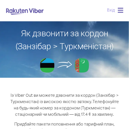
Вхід
Togg
navig
Як дзвонити за кордон
(Занзібар > Туркменістан)
Із Viber Out ви можете дзвонити за кордон (Занзібар >
Туркменістан) із високою якістю зв'язку.
Телефонуйте
на будь-який номер за кордоном (Туркменістан) —
стаціонарний чи мобільний — від 17.4 ¢ за хвилину.
Придбайте пакети поповнення або тарифний план,