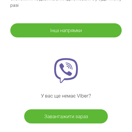
разі
Інші напрямки
У вас ще немає Viber?
Завантажити зараз