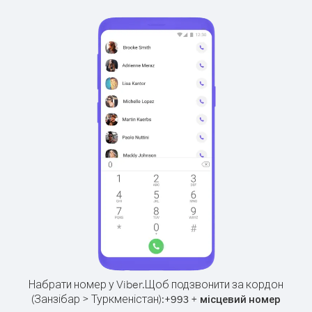
Набрати номер у Viber.
Щоб подзвонити за кордон
(Занзібар > Туркменістан):
+
+
993
місцевий номер