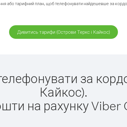
ня або тарифний план, щоб телефонувати найдешевше за кордон
Дивитись тарифи (Острови Теркс і Кайкос)
 телефонувати за корд
Кайкос).
ошти на рахунку Viber 