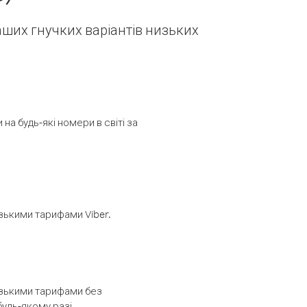
наших гнучких варіантів низьких
а будь-які номери в світі за
изькими тарифами Viber.
низькими тарифами без
будь-якому разі