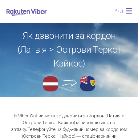
Вхід
Togg
navig
Як дзвонити за кордон
(Латвія > Острови Теркс і
Кайкос)
Із Viber Out ви можете дзвонити за кордон (Латвія >
Острови Теркс і Кайкос) із високою якістю
зв'язку.
Телефонуйте на будь-який номер за кордоном
(Острови Теркс і Кайкос) — стаціонарний чи