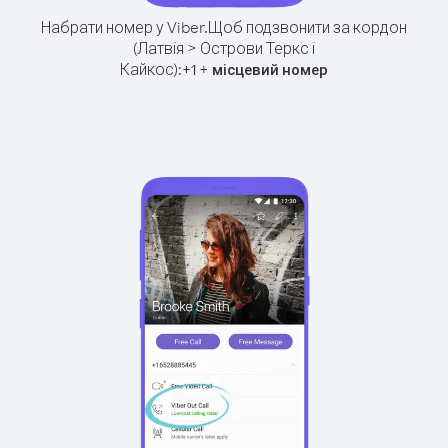
Набрати номер у Viber.
Щоб подзвонити за кордон
(Латвія > Острови Теркс і
Кайкос):
+
+
1
місцевий номер